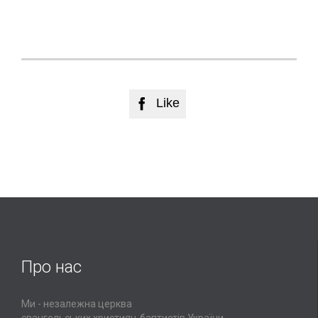
Like

Про нас
Ми - незалежна церква